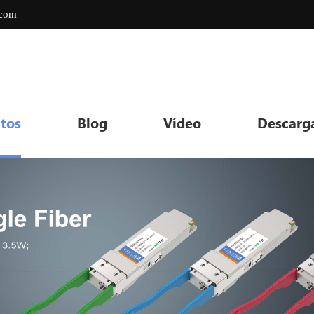
.com
tos
Blog
Vídeo
Descarg