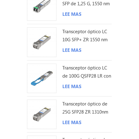
SFP de 1,25 G, 1550 nm
y 200 km
LEE MAS
Transceptor óptico LC
10G SFP+ ZR 1550 nm
120 km
LEE MAS
Transceptor óptico LC
de 100G QSFP28 LR con
sonda Lambda única de
LEE MAS
10KM
Transceptor óptico de
25G SFP28 ZR 1310nm
los 80KM LC
LEE MAS