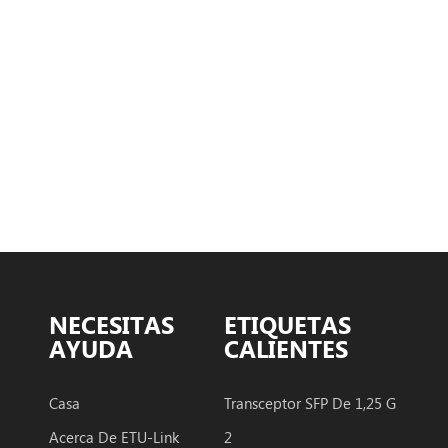
NECESITAS
ETIQUETAS
AYUDA
CALIENTES
Casa
Transceptor SFP De 1,25 G
Acerca De ETU-Link
2