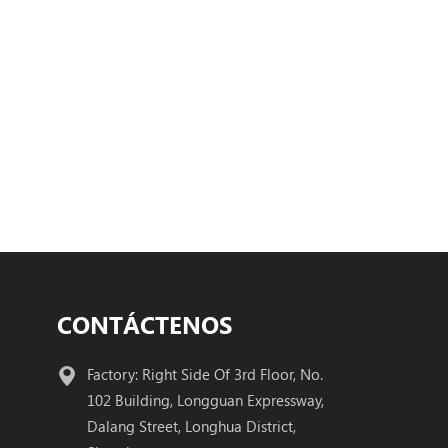
CONTÁCTENOS
Factory: Right Side Of 3rd Floor, No.
102 Building, Longguan Expressway,
Dalang Street, Longhua District,