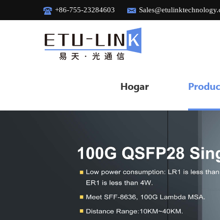
+86-755-23284603
Sales@etulinktechnology
Hogar
Produc