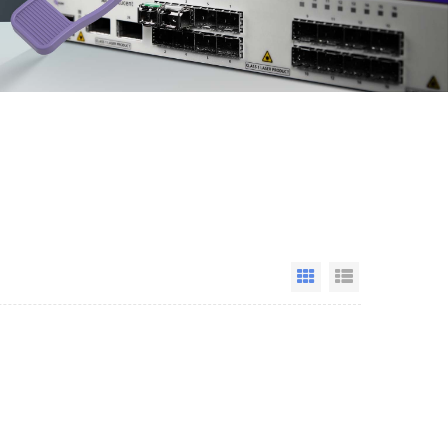
Grid View
List View