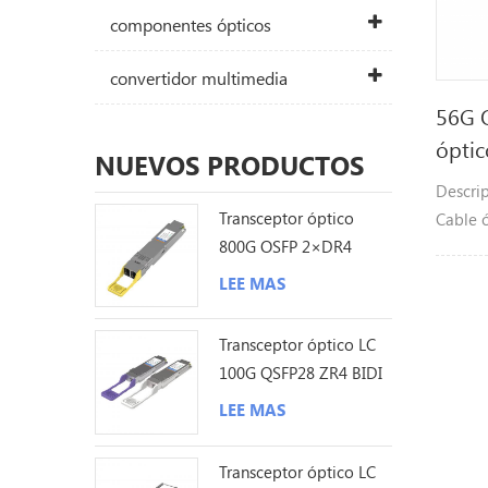
componentes ópticos
convertidor multimedia
56G 
óptic
NUEVOS PRODUCTOS
Descrip
Transceptor óptico
Cable ó
800G OSFP 2×DR4
aplicac
1310nm 500M MPO12
Etherne
LEE MAS
DDM
SDR, D
conmut
Transceptor óptico LC
almace
100G QSFP28 ZR4 BIDI
adapta
80KM
LEE MAS
host
Transceptor óptico LC