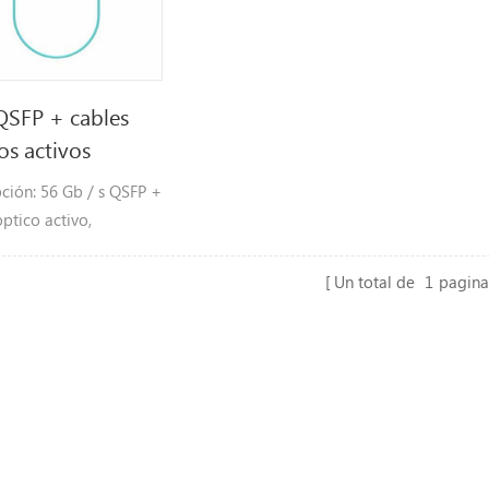
QSFP + cables
os activos
ción: 56 Gb / s QSFP +
ptico activo,
iones: 56 GBASE -S r
t, InfiniBand QDR,
Un total de
1
pagina
DR, Servidores,
adores,
namiento y
dores de tarjetas de