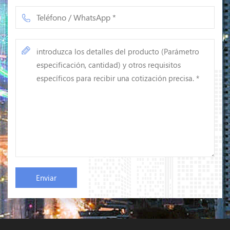
09/2026 Chinese 新地址：深圳市南
山区西丽桃源街道留仙大道南山智
造基地红花岭基地6栋13层 English
New Address: 13th Floor, Building
6, Honghualing Base, Nanshan
Intelligent Manufacturing Base,
Liuxian Avenue, Taoyuan Street, Xili,
Nanshan District, Shenzhen Russian
Новый адрес: 13-й этаж, дом 6,
база Хунхуалин, интеллектуальная
производственная база Наньшань,
проспект Люсянь, улица Таоюань,
район Сили, район Наньшань,
Шэньчжэнь Spanish Nueva
dirección: Shenzhen, distrito de
Nanshan, calle Taoyuan de Xili,
Avenida Liuxian, Base de