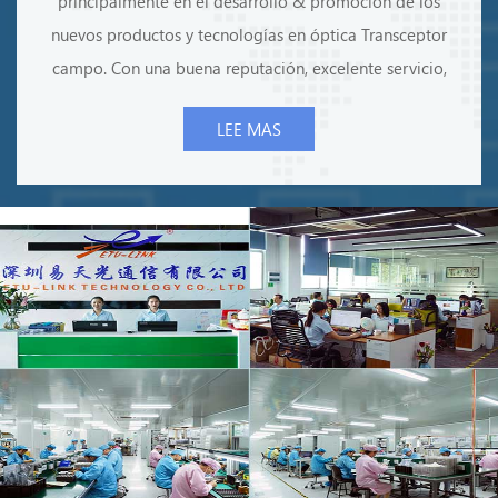
principalmente en el desarrollo & promoción de los
nuevos productos y tecnologías en óptica Transceptor
campo. Con una buena reputación, excelente servicio,
calidad de producto confiable, habilidades profesionales
LEE MAS
y una amplia red de ventas en el país y en el extranjero,
ETU-Link ha ganado cierta reputación y ha sido uno de
los proveedores preferidos de muchas empresas
conocidas en la industria de la fibra óptica. como
orientado a la tecnología empresa, ETU-Link considera
“avanzado tecnología ” y “calidad productos ” como
nuestra competitividad innovadora, y estamos orgullosos
de nuestra experiencia I + D y brillante equipo de
marketing, que brindan un sistema de garantía de
tecnología sólida y confiable & servicio eficiente.
excelente servicio, precios competitivos, pronta entrega