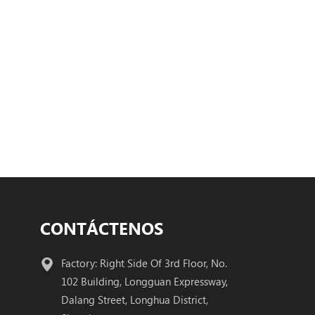
CONTÁCTENOS
Factory: Right Side Of 3rd Floor, No.
102 Building, Longguan Expressway,
Dalang Street, Longhua District,