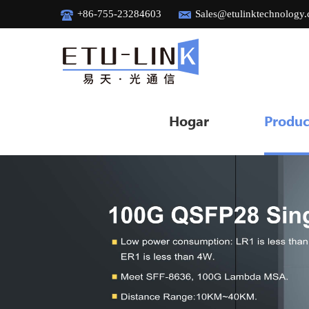
+86-755-23284603
Sales@etulinktechnology
Hogar
Produc