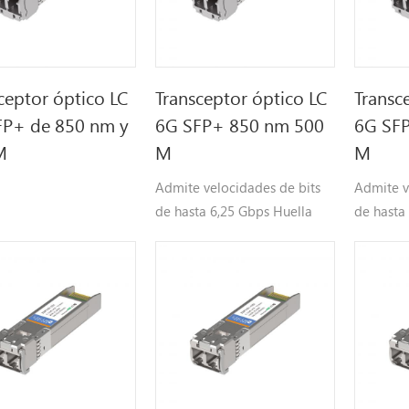
ceptor óptico LC
Transceptor óptico LC
Transc
FP+ de 850 nm y
6G SFP+ 850 nm 500
6G SF
M
M
M
Admite velocidades de bits
Admite v
de hasta 6,25 Gbps Huella
de hasta
SFP+ conectable en caliente
SFP+ con
Láser VCSEL de 850 nm y
Láser VC
fotodiodo PIN, Hasta 500 m
fotodiod
para transmisión OM4-MMF
para tr
Compatible con SFP+ MSA y
Hasta 30
SFF-8472 con receptáculo LC
transmi
dúplex Compatible con RoHS
Compati
Fuente de alimentación única
SFF-8472