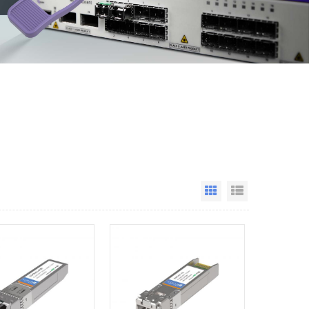
Grid View
List View