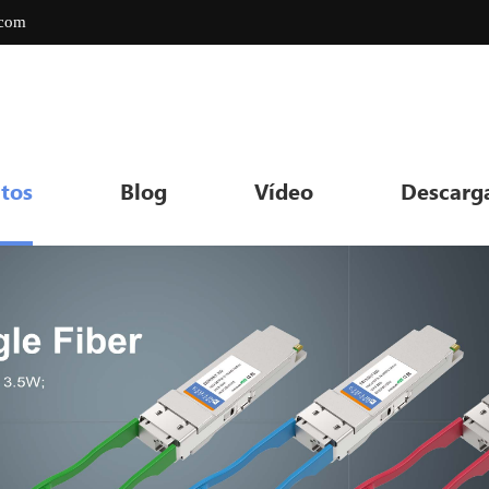
.com
tos
Blog
Vídeo
Descarg