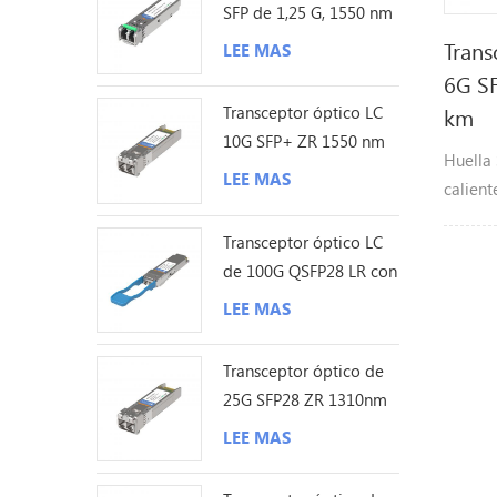
SFP de 1,25 G, 1550 nm
y 200 km
Trans
LEE MAS
6G S
Transceptor óptico LC
km
10G SFP+ ZR 1550 nm
Huella
120 km
LEE MAS
calien
de bits
Transceptor óptico LC
Gb/s F
de 100G QSFP28 LR con
única d
sonda Lambda única de
máxima
LEE MAS
10KM
Transm
fotode
Transceptor óptico de
dúplex
25G SFP28 ZR 1310nm
potenc
los 80KM LC
LEE MAS
diagnós
integr