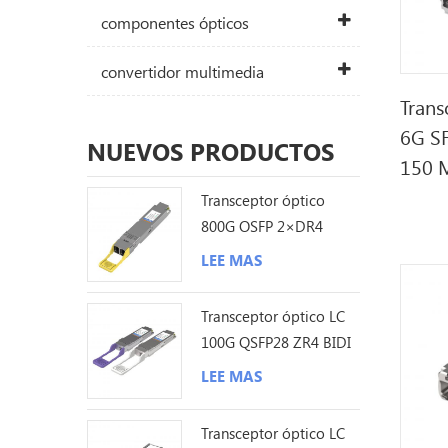
componentes ópticos
convertidor multimedia
Trans
6G S
NUEVOS PRODUCTOS
150 
Transceptor óptico
800G OSFP 2×DR4
1310nm 500M MPO12
LEE MAS
DDM
Transceptor óptico LC
100G QSFP28 ZR4 BIDI
80KM
LEE MAS
Transceptor óptico LC