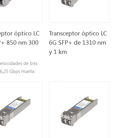
eptor óptico LC
Transceptor óptico LC
P+ 850 nm 300
6G SFP+ de 1310 nm
y 1 km
elocidades de bits
 6,25 Gbps Huella
ectable en caliente
SEL de 850 nm y
o PIN, Hasta 500 m
ansmisión OM4-MMF
0 m para
sión OM3-MMF
ble con SFP+ MSA y
 con receptáculo LC