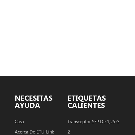
atura: Comercial: 0°C
Extendido: -20 a
ndustrial: -40 °C ~85
NECESITAS
ETIQUETAS
AYUDA
CALIENTES
Casa
Transceptor SFP De 1,25 G
Acerca De ETU-Link
2