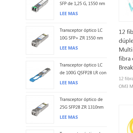
SFP de 1,25 G, 1550 nm
y 200 km
LEE MAS
Transceptor óptico LC
12 fi
10G SFP+ ZR 1550 nm
dúpl
120 km
LEE MAS
Mult
fibra
Transceptor óptico LC
Break
de 100G QSFP28 LR con
12 fib
sonda Lambda única de
LEE MAS
OM3 Mu
10KM
fibra ó
Transceptor óptico de
Breako
25G SFP28 ZR 1310nm
los 80KM LC
LEE MAS