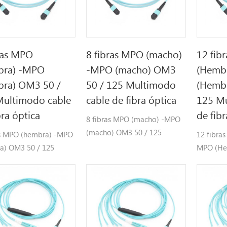
ras MPO
8 fibras MPO (macho)
12 fib
bra) -MPO
-MPO (macho) OM3
(Hemb
bra) OM3 50 /
50 / 125 Multimodo
(Hemb
Multimodo cable
cable de fibra óptica
125 Mu
bra óptica
de fibr
8 fibras MPO (macho) -MPO
(macho) OM3 50 / 125
as MPO (hembra) -MPO
12 fibra
Multimodo cable de fibra
a) OM3 50 / 125
MPO (He
óptica
odo cable de fibra
Multimod
óptica