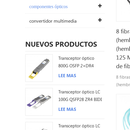
componentes ópticos
convertidor multimedia
8 fib
(hem
NUEVOS PRODUCTOS
(hem
125 
Transceptor óptico
de fi
800G OSFP 2×DR4
1310nm 500M MPO12
LEE MAS
8 fibr
DDM
(hembr
Transceptor óptico LC
Multim
100G QSFP28 ZR4 BIDI
óptica
80KM
LEE MAS
Transceptor óptico LC