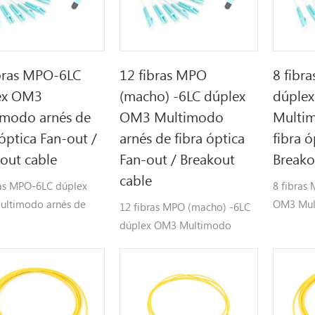
bras MPO-6LC
12 fibras MPO
8 fibr
ex OM3
(macho) -6LC dúplex
dúple
imodo arnés de
OM3 Multimodo
Multim
 óptica Fan-out /
arnés de fibra óptica
fibra ó
out cable
Fan-out / Breakout
Breako
cable
ras MPO-6LC dúplex
8 fibras
ltimodo arnés de
OM3 Mul
12 fibras MPO (macho) -6LC
ptica Fan-out /
fibra ópt
dúplex OM3 Multimodo
ut cable
Breakout
arnés de fibra óptica Fan-out
/ Breakout cable