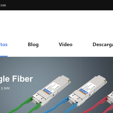
.com
tos
Blog
Vídeo
Descarg