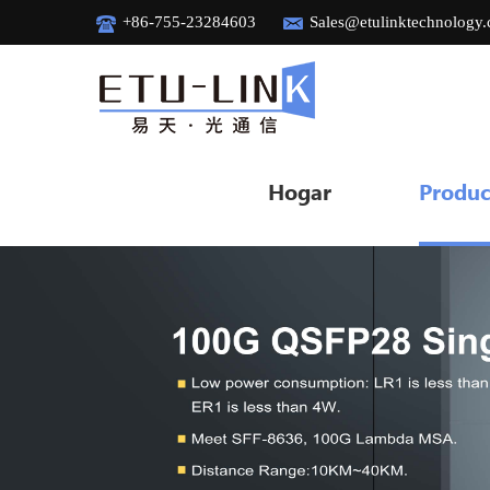
+86-755-23284603
Sales@etulinktechnology
Hogar
Produc