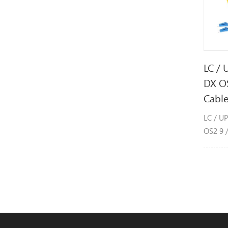
LC / 
DX O
Cable
LC / U
OS2 9 
conexió