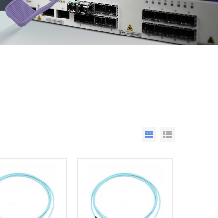
Grid View
List View