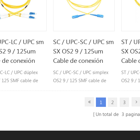
UPC-LC / UPC sm
SC / UPC-SC / UPC sm
ST / U
S2 9 / 125um
SX OS2 9 / 125um
SX OS
 de conexión
Cable de conexión
Cable 
PC-LC / UPC dúplex
SC / UPC-SC / UPC simplex
ST / UPC
/ 125 SMF cable de
OS2 9 / 125 SMF cable de
OS2 9 / 
n de fibra
conexión de fibra
conexión
1
2
3
Un total de
3
pagina