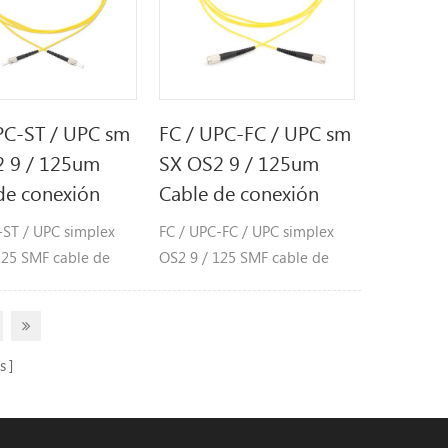
PC-ST / UPC sm
FC / UPC-FC / UPC sm
2 9 / 125um
SX OS2 9 / 125um
de conexión
Cable de conexión
-ST / UPC simplex
FC / UPC-FC / UPC simplex
125 SMF cable de
OS2 9 / 125 SMF cable de
 de fibra
conexión de fibra
s