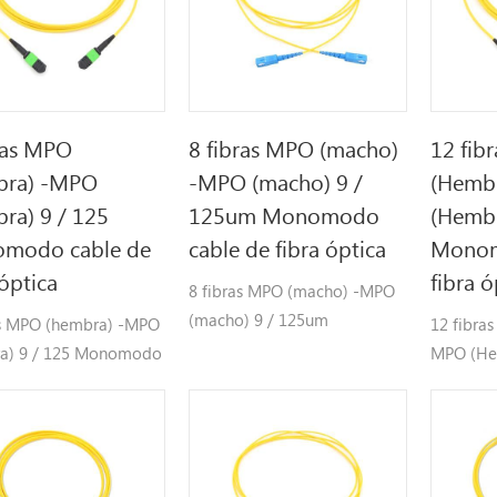
ras MPO
8 fibras MPO (macho)
12 fib
bra) -MPO
-MPO (macho) 9 /
(Hemb
ra) 9 / 125
125um Monomodo
(Hembr
modo cable de
cable de fibra óptica
Monom
 óptica
fibra ó
8 fibras MPO (macho) -MPO
(macho) 9 / 125um
as MPO (hembra) -MPO
12 fibra
Monomodo cable de fibra
a) 9 / 125 Monomodo
MPO (He
óptica
e fibra óptica
Monomod
óptica