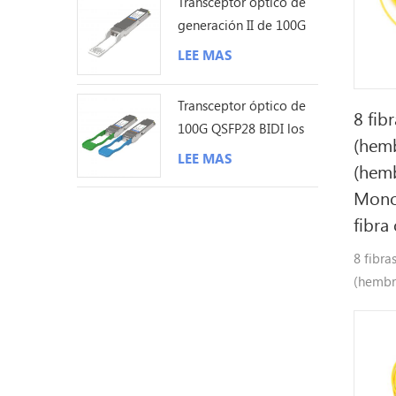
Transceptor óptico de
generación II de 100G
QSFP28 ZR4 80KM LC
LEE MAS
Transceptor óptico de
8 fib
100G QSFP28 BIDI los
(hem
40KM LC
LEE MAS
(hemb
Mono
fibra
8 fibr
(hembr
cable d