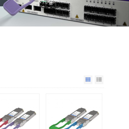
Grid View
List View