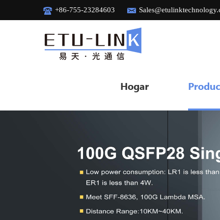
+86-755-23284603
Sales@etulinktechnology
Hogar
Produc