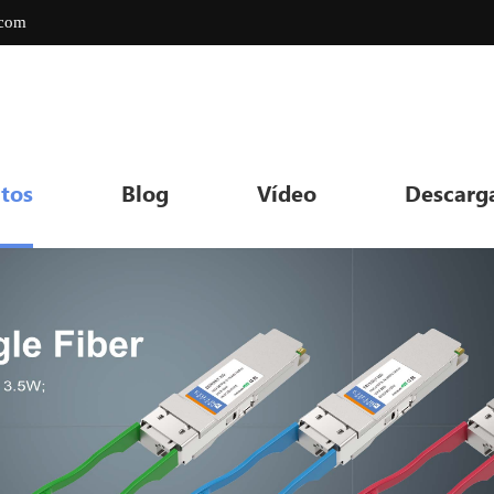
.com
tos
Blog
Vídeo
Descarg