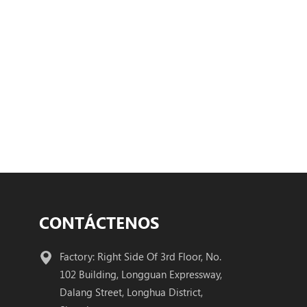
CONTÁCTENOS
Factory: Right Side Of 3rd Floor, No.
102 Building, Longguan Expressway,
Dalang Street, Longhua District,