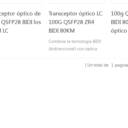
ceptor óptico de
Transceptor óptico LC
100g 
QSFP28 BIDI los
100G QSFP28 ZR4
BIDI 8
 LC
BIDI 80KM
óptico
Combina la tecnología BIDI
(bidireccional) con óptica
coherente, utilizando dos
pares de longitudes de onda
Un total de
1
pagina
multiplexadas sobre una sola
hebra de fibra monomodo a
través de conectores LC
estándar.