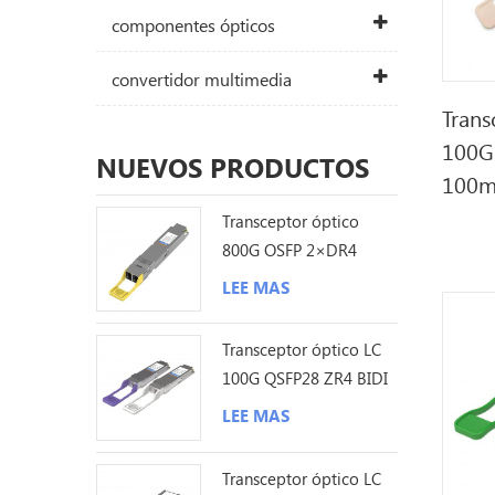
componentes ópticos
convertidor multimedia
Trans
100G
NUEVOS PRODUCTOS
100m
Transceptor óptico
800G OSFP 2×DR4
1310nm 500M MPO12
LEE MAS
DDM
Transceptor óptico LC
100G QSFP28 ZR4 BIDI
80KM
LEE MAS
Transceptor óptico LC