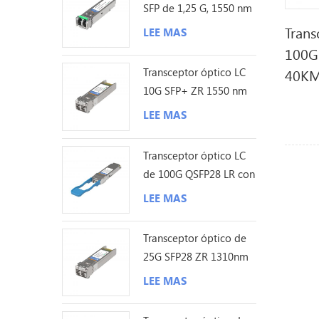
SFP de 1,25 G, 1550 nm
y 200 km
Trans
LEE MAS
100G 
Transceptor óptico LC
40KM
10G SFP+ ZR 1550 nm
120 km
LEE MAS
Transceptor óptico LC
de 100G QSFP28 LR con
sonda Lambda única de
LEE MAS
10KM
Transceptor óptico de
25G SFP28 ZR 1310nm
los 80KM LC
LEE MAS