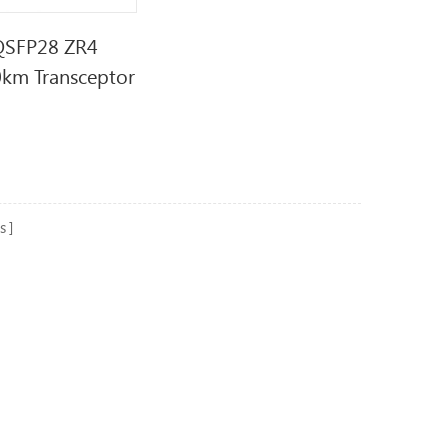
QSFP28 ZR4
0km Transceptor
s