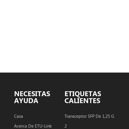
NECESITAS
ETIQUETAS
AYUDA
CALIENTES
Casa
Transceptor SFP De 1,25 G
Acerca De ETU-Link
2