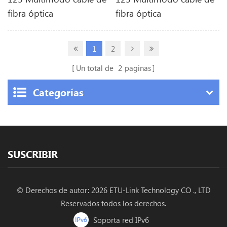
fibra óptica
fibra óptica
1
2
Un total de
2
paginas
Categorías
SUSCRIBIR
© Derechos de autor: 2026 ETU-Link Technology CO ., LTD
Reservados todos los derechos.
Soporta red IPv6