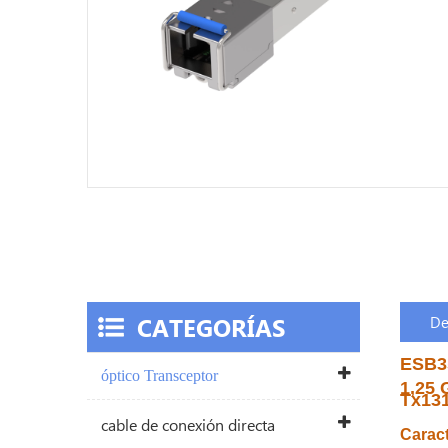
CATEGORÍAS
De
ESB3
óptico Transceptor
1,25 
Tx13
cable de conexión directa
Caract