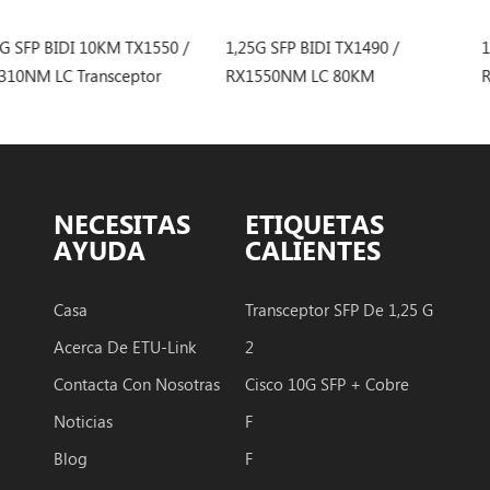
KM TX1550 /
1,25G SFP BIDI TX1490 /
1,25G SFP BIDI 
sceptor
RX1550NM LC 80KM
RX1490NM LC 
Transceptor
Transceptor
NECESITAS
ETIQUETAS
AYUDA
CALIENTES
Casa
Transceptor SFP De 1,25 G
Acerca De ETU-Link
2
Contacta Con Nosotras
Cisco 10G SFP + Cobre
Noticias
F
Blog
F