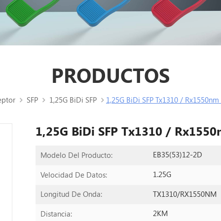
PRODUCTOS
eptor
SFP
1,25G BiDi SFP
1,25G BiDi SFP Tx1310 / Rx1550nm
1,25G BiDi SFP Tx1310 / Rx1550
EB35(53)12-2D
Modelo Del Producto:
1.25G
Velocidad De Datos:
TX1310/RX1550NM
Longitud De Onda:
2KM
Distancia: