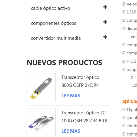
Ø
veloc
cable óptico activo
1310 
Ø
compa
Ø
componentes ópticos
diagn
Ø
cal
convertidor multimedia
comp
Ø
comp
Ø
NUEVOS PRODUCTOS
+ 3,3
Ø
tempe
Ø
Transceptor óptico
0 °
800G OSFP 2×DR4
-40
1310nm 500M MPO12
LEE MAS
DDM
aplica
Ø
Gigab
Transceptor óptico LC
canal
Ø
100G QSFP28 ZR4 BIDI
cambi
Ø
80KM
LEE MAS
conm
Ø