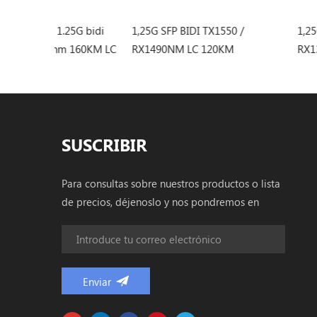
25G bidi
1,25G SFP BIDI TX1550 /
1,25G SFP BIDI 10
 160KM LC
RX1490NM LC 120KM
RX1310NM LC Tran
Transceptor
SUSCRIBIR
Para consultas sobre nuestros productos o lista
de precios, déjenoslo y nos pondremos en
contacto dentro de las 24 horas.