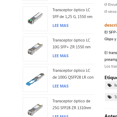
Enrut
Ø
Transceptor óptico LC
otros
Ø
SFP de 1,25 G, 1550 nm
y 200 km
LEE MAS
descr
El SFP-
Gbps y 
Transceptor óptico LC
10G SFP+ ZR 1550 nm
El tran
120 km
LEE MAS
preampl
Los tra
Transceptor óptico LC
Etiqu
de 100G QSFP28 LR con
sonda Lambda única de
M
LEE MAS
10KM
T
Transceptor óptico de
25G SFP28 ZR 1310nm
los 80KM LC
Anter
LEE MAS