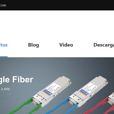
.com
tos
Blog
Vídeo
Descarg