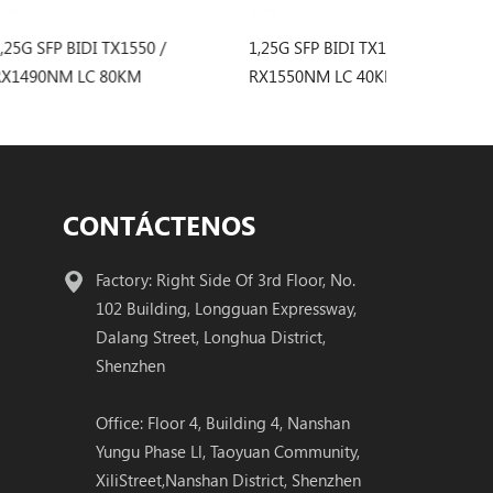
TX1550 /
1,25G SFP BIDI TX1310 /
1,25G SFP BI
80KM
RX1550NM LC 40KM
RX1310NM L
Transceptor
Transceptor
CONTÁCTENOS
Factory: Right Side Of 3rd Floor, No.
102 Building, Longguan Expressway,
Dalang Street, Longhua District,
Shenzhen
Office: Floor 4, Building 4, Nanshan
Yungu Phase Ll, Taoyuan Community,
XiliStreet,Nanshan District, Shenzhen