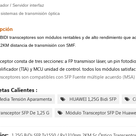
ador / Servidor interfaz
 sistemas de transmisión óptica
ipción
BIDI transceptores son módulos rentables y de alto rendimiento que a
2KM distancia de transmisión con SMF.
sceptor consta de tres secciones: a FP transmisor láser, un pin foto
ificador (TIA) y MCU unidad de control. todos los módulos satisfacen
nsceptores son compatibles con SFP Fuente múltiple acuerdo (MSA) 
etas Calientes :
edia Tensión Aparamenta
HUAWEI 1,25G Bidi SFP
C
ransceptor SFP De 1,25 G
Módulo Transceptor SFP De Huawe
ior:
1,25G BiDi SFP Tx1550 / Rx1310nm 2KM Sc Óptico Transcepto