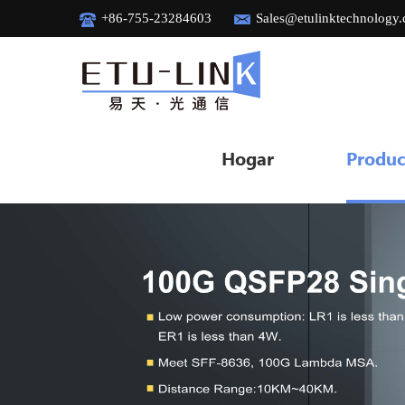
+86-755-23284603
Sales@etulinktechnology
Hogar
Produc