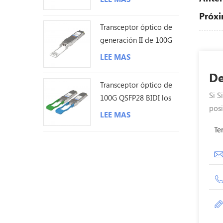
Próxi
Transceptor óptico de
generación II de 100G
QSFP28 ZR4 80KM LC
LEE MAS
De
Transceptor óptico de
Si S
100G QSFP28 BIDI los
posi
40KM LC
LEE MAS
Te