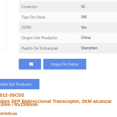
SC
Conector:
SM
Tipo De Fibra:
Yes
DDM:
China
Origen Del Producto:
Shenzhen
Puerto De Embarque:
Hojas De Datos
talle Del Producto
512-3SCD2
Gbps SFP Bidireccional Transceptor, 2KM alcanzar
10nm / Rx1550nm
erísticas