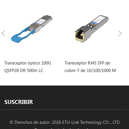
Transceptor óptico 100G
Transceptor RJ45 SFP de
1.
QSFP28 DR 500m LC
cobre-T de 10/100/1000 M
R
(industrial)
Tr
SUSCRIBIR
© Derechos de autor: 2026 ETU-Link Technology CO ., LTD