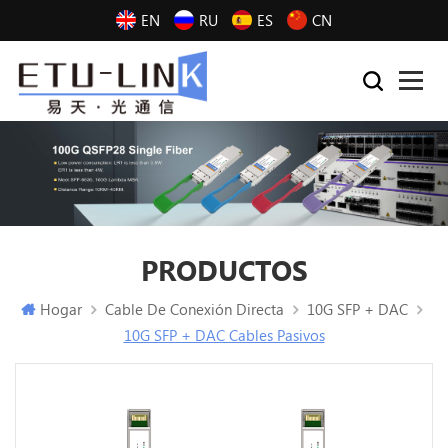
EN
RU
ES
CN
PRODUCTOS
Hogar
Cable De Conexión Directa
10G SFP + DAC
10G SFP + DAC Cables Pasivos