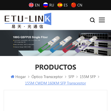
EN
RU
ES
CN
PRODUCTOS
Hogar
Óptico Transceptor
SFP
155M SFP
155M CWDM 160KM SFP Transceptor