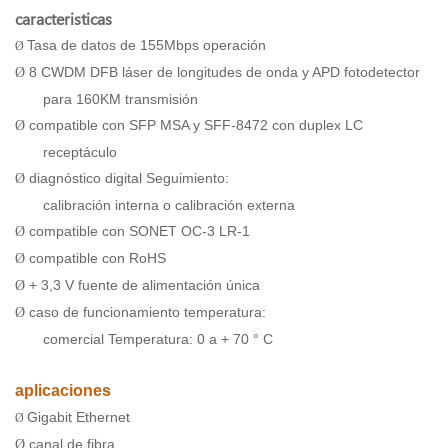
caracteristicas
Tasa de datos de 155Mbps operación
Ø
8 CWDM DFB láser de longitudes de onda y APD fotodetector
Ø
para 160KM transmisión
compatible con SFP MSA y SFF-8472 con duplex LC
Ø
receptáculo
diagnóstico digital Seguimiento:
Ø
calibración interna o calibración externa
compatible con SONET OC-3 LR-1
Ø
compatible con RoHS
Ø
+ 3,3 V fuente de alimentación única
Ø
caso de funcionamiento temperatura:
Ø
comercial Temperatura: 0 a + 70 ° C
aplicaciones
Gigabit Ethernet
Ø
canal de fibra
Ø