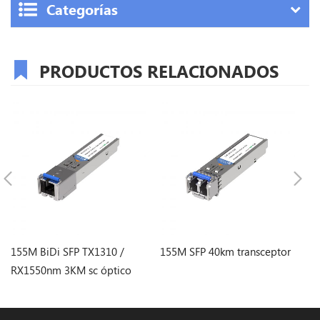
Categorías
PRODUCTOS RELACIONADOS
155M BiDi SFP TX1310 /
155M SFP 40km transceptor
15
RX1550nm 3KM sc óptico
Transceptor