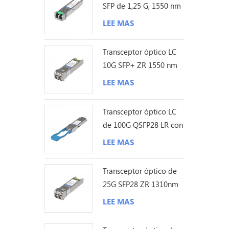
SFP de 1,25 G, 1550 nm
sff-847
y 200 km
recept
LEE MAS
compat
fuente 
Transceptor óptico LC
3.3vØ 
10G SFP+ ZR 1550 nm
de diag
120 km
LEE MAS
tempera
funcio
Transceptor óptico LC
para70
de 100G QSFP28 LR con
Canal d
sonda Lambda única de
Descrip
LEE MAS
10KM
sfp28 t
módulo
Transceptor óptico de
y renta
25G SFP28 ZR 1310nm
datos 
los 80KM LC
LEE MAS
gbps y
transmi