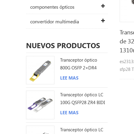
componentes ópticos
convertidor multimedia
Trans
de 32
NUEVOS PRODUCTOS
1310
Transceptor óptico
es2313
800G OSFP 2×DR4
sfp28 
1310nm 500M MPO12
único,
LEE MAS
DDM
caracte
hasta 
Transceptor óptico LC
bitsØ h
100G QSFP28 ZR4 BIDI
en cal
80KM
LEE MAS
fotodio
10km p
Transceptor óptico LC
compat