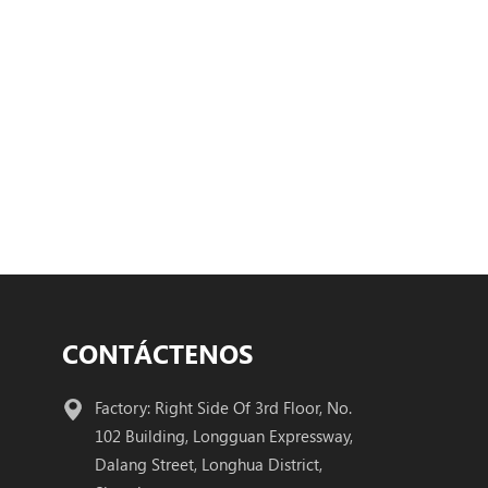
CONTÁCTENOS
Factory: Right Side Of 3rd Floor, No.
102 Building, Longguan Expressway,
Dalang Street, Longhua District,