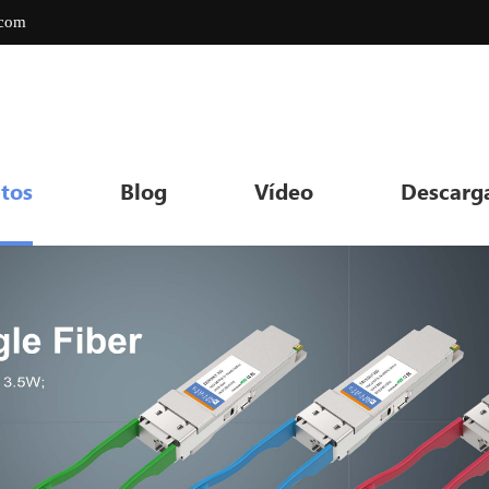
.com
tos
Blog
Vídeo
Descarg