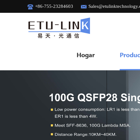
+86-755-23284603
Sales@etulinktechnology
Hogar
Produc