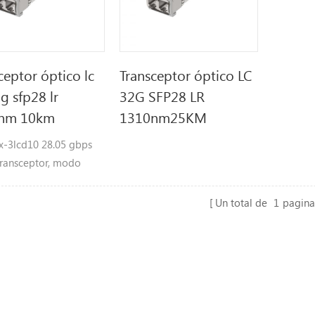
ceptor óptico lc
Transceptor óptico LC
g sfp28 lr
32G SFP28 LR
nm 10km
1310nm25KM
x-3lcd10 28.05 gbps
Transceptor, modo
 10km alcanzar
rísticasØ soporta
Un total de
1
pagina
28.05Gbps tasas de
uella sfp conectable
ienteØ131 0 nm dfb
do láser y pin , hasta
or smf transmisiónØ
ible con sfp+ msa y