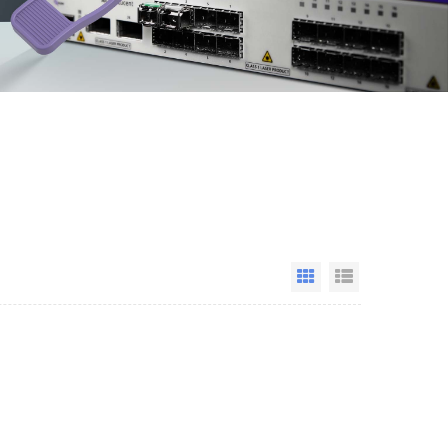
Grid View
List View