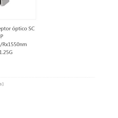
eptor óptico SC
FP
0/Rx1550nm
1.25G
s