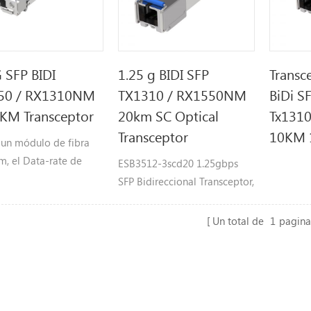
 SFP BIDI
1.25 g BIDI SFP
Transc
50 / RX1310NM
TX1310 / RX1550NM
BiDi S
0KM Transceptor
20km SC Optical
Tx131
Transceptor
10KM 
 un módulo de fibra
m, el Data-rate de
ESB3512-3scd20 1.25gbps
ps operación y la
SFP Bidireccional Transceptor,
ud de onda es Tx1550 /
20km llegar TX1310NM /
m, la distancia
RX1550NM caracteristicas Ø
Un total de
1
pagina
 de transmisión es de
DUAL TASA DE DATOS de
40KM.
1.25gbps / 1.063gbps
operación Ø 1310nm FP láser
y pin PhotoDetector para
20km transmisión Ø Cumple