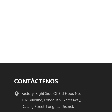
CONTÁCTENOS
Factory: Right Side Of 3rd Floor, No.
102 Building, Longguan Expressway,
Dalang Street, Longhua District,