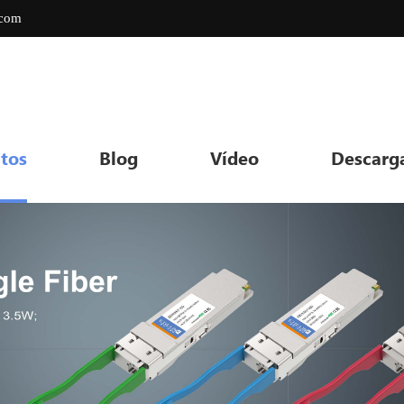
.com
tos
Blog
Vídeo
Descarg