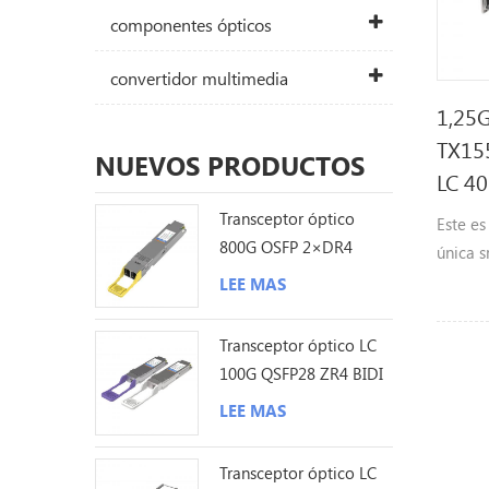
componentes ópticos
convertidor multimedia
1,25G
TX15
NUEVOS PRODUCTOS
LC 4
Transceptor óptico
Este es
800G OSFP 2×DR4
única s
1310nm 500M MPO12
1,25 Gb
LEE MAS
DDM
longit
Rx1310n
Transceptor óptico LC
máxima
100G QSFP28 ZR4 BIDI
hasta 
80KM
LEE MAS
Transceptor óptico LC