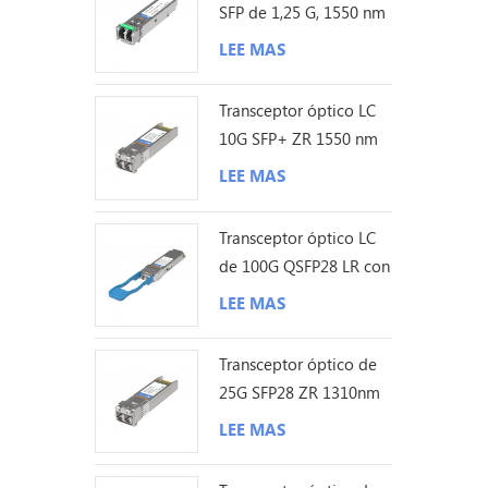
SFP de 1,25 G, 1550 nm
y 200 km
LEE MAS
Transceptor óptico LC
10G SFP+ ZR 1550 nm
120 km
LEE MAS
Transceptor óptico LC
de 100G QSFP28 LR con
sonda Lambda única de
LEE MAS
10KM
Transceptor óptico de
25G SFP28 ZR 1310nm
los 80KM LC
LEE MAS