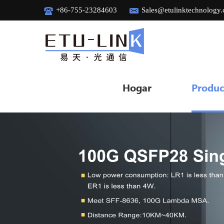
+86-755-23284603
Sales@etulinktechnology
Hogar
Produc