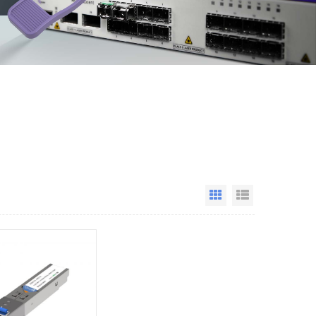
Grid View
List View