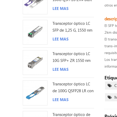
otros e
80KM
LEE MAS
descri
Transceptor óptico LC
El SFP 
SFP de 1,25 G, 1550 nm
2km dis
y 200 km
LEE MAS
El trans
trans-i
requisit
Transceptor óptico LC
Los tra
10G SFP+ ZR 1550 nm
informa
120 km
LEE MAS
Etiqu
Transceptor óptico LC
C
de 100G QSFP28 LR con
M
sonda Lambda única de
LEE MAS
10KM
Transceptor óptico de
Próxi