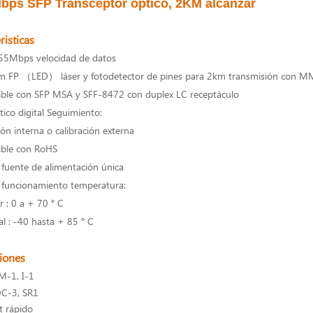
bps SFP Transceptor óptico, 2KM alcanzar
risticas
55Mbps velocidad de datos
 FP （LED） láser y fotodetector de pines para 2km transmisión con M
ble con SFP MSA y SFF-8472 con duplex LC receptáculo
ico digital Seguimiento:
ión interna o calibración externa
ble con RoHS
 fuente de alimentación única
 funcionamiento temperatura:
 : 0 a + 70 ° C
al : -40 hasta + 85 ° C
ciones
-1, I-1
C-3, SR1
t rápido