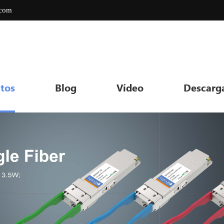
.com
tos
Blog
Vídeo
Descarg