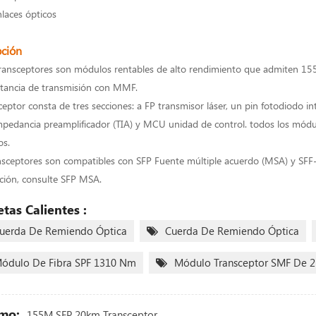
nlaces ópticos
pción
transceptores son módulos rentables de alto rendimiento que admiten 15
tancia de transmisión con MMF.
ceptor consta de tres secciones: a FP transmisor láser, un pin fotodiodo i
mpedancia preamplificador (TIA) y MCU unidad de control. todos los módulos
os.
nsceptores son compatibles con SFP Fuente múltiple acuerdo (MSA) y SFF
ción, consulte SFP MSA.
etas Calientes :
uerda De Remiendo Óptica
Cuerda De Remiendo Óptica
ódulo De Fibra SPF 1310 Nm
Módulo Transceptor SMF De 
mo:
155M SFP 20km Transceptor