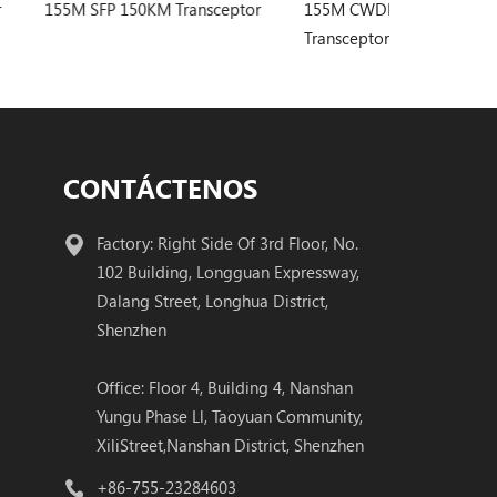
 Transceptor
155M CWDM 160KM SFP
155M CWDM 
Transceptor
Transceptor
CONTÁCTENOS
Factory: Right Side Of 3rd Floor, No.
102 Building, Longguan Expressway,
Dalang Street, Longhua District,
Shenzhen
Office: Floor 4, Building 4, Nanshan
Yungu Phase Ll, Taoyuan Community,
XiliStreet,Nanshan District, Shenzhen
+86-755-23284603