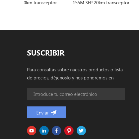
eptor
155M SFP 20km transceptor
155M SFP 80KM Tr
SUSCRIBIR
Para consultas sobre nuestros productos o lista
de precios, déjenoslo y nos pondremos en
contacto dentro de las 24 horas.