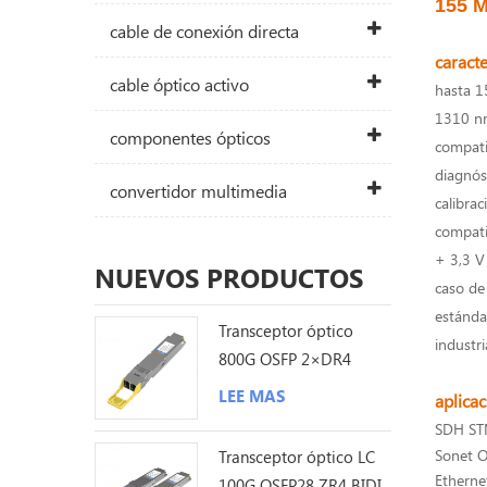
155 M
cable de conexión directa
caracte
cable óptico activo
hasta 1
1310 nm
componentes ópticos
compati
diagnóst
convertidor multimedia
calibrac
compati
+ 3,3 V
NUEVOS PRODUCTOS
caso de
estándar
Transceptor óptico
industri
800G OSFP 2×DR4
1310nm 500M MPO12
LEE MAS
aplica
DDM
SDH STM
Sonet O
Transceptor óptico LC
Etherne
100G QSFP28 ZR4 BIDI