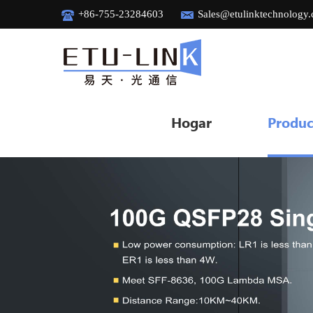
+86-755-23284603
Sales@etulinktechnology
Hogar
Produc