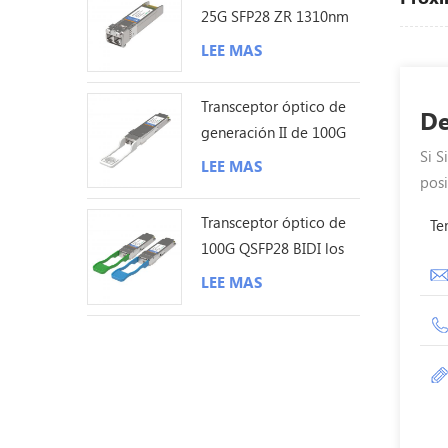
25G SFP28 ZR 1310nm
los 80KM LC
LEE MAS
Transceptor óptico de
De
generación II de 100G
Si S
QSFP28 ZR4 80KM LC
LEE MAS
posi
Transceptor óptico de
Te
100G QSFP28 BIDI los
40KM LC
LEE MAS