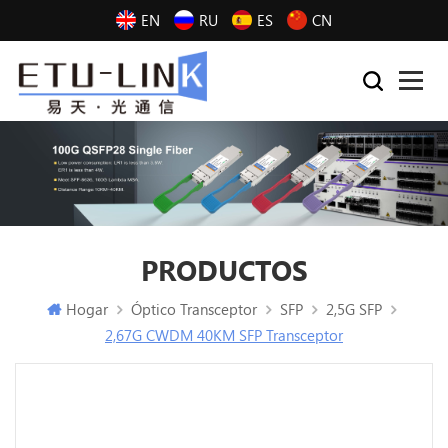
EN
RU
ES
CN
PRODUCTOS
Hogar
Óptico Transceptor
SFP
2,5G SFP
2,67G CWDM 40KM SFP Transceptor