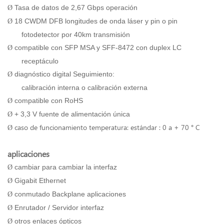
Tasa de datos de 2,67 Gbps operación
Ø
18 CWDM DFB longitudes de onda láser y pin o pin
Ø
fotodetector por 40km transmisión
compatible con SFP MSA y SFF-8472 con duplex LC
Ø
receptáculo
diagnóstico digital Seguimiento:
Ø
calibración interna o calibración externa
compatible con RoHS
Ø
+ 3,3 V fuente de alimentación única
Ø
caso de funcionamiento temperatura: estándar : 0 a + 70 ° C
Ø
aplicaciones
cambiar para cambiar la interfaz
Ø
Gigabit Ethernet
Ø
conmutado Backplane aplicaciones
Ø
Enrutador / Servidor interfaz
Ø
otros enlaces ópticos
Ø