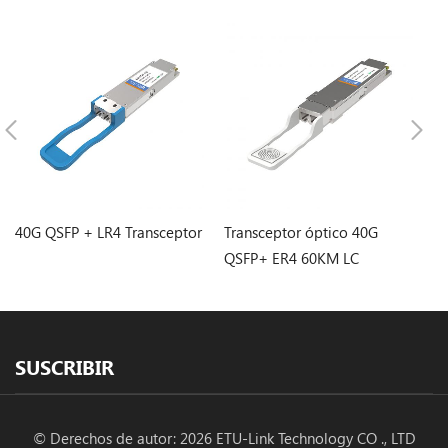
40G QSFP + LR4 Transceptor
Transceptor óptico 40G
Tr
QSFP+ ER4 60KM LC
Q
SUSCRIBIR
© Derechos de autor: 2026 ETU-Link Technology CO ., LTD