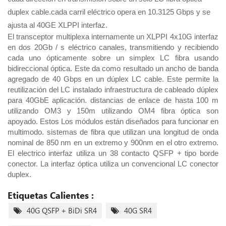
duplex cable.
cada carril eléctrico opera en 10.3125 Gbps y se
ajusta al 40GE XLPPI interfaz.
El transceptor multiplexa internamente un XLPPI 4x10G interfaz
en dos 20Gb / s eléctrico
canales, transmitiendo y recibiendo
cada uno ópticamente sobre un simplex LC fibra usando
bidireccional
óptica. Este da como resultado un ancho de banda
agregado de 40 Gbps en un dúplex LC
cable. Este permite la
reutilización del LC instalado infraestructura de cableado dúplex
para 40GbE
aplicación. distancias de enlace de hasta 100 m
utilizando OM3 y 150m utilizando OM4 fibra óptica son
apoyado. Estos Los módulos están diseñados para funcionar en
multimodo. sistemas de fibra que utilizan
una longitud de onda
nominal de 850 nm en un extremo y 900nm en el otro extremo.
El electrico
interfaz utiliza un 38 contacto QSFP + tipo borde
conector. La interfaz óptica utiliza un
convencional LC conector
duplex.
Etiquetas Calientes :
40G QSFP + BiDi SR4
40G SR4