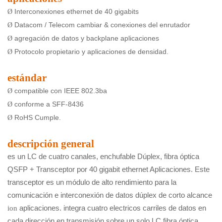
Interconexiones ethernet de 40 gigabits
Ø
Datacom / Telecom cambiar & conexiones del enrutador
Ø
agregación de datos y backplane aplicaciones
Ø
Protocolo propietario y aplicaciones de densidad.
Ø
estándar
compatible con IEEE 802.3ba
Ø
conforme a SFF-8436
Ø
RoHS Cumple.
Ø
descripción general
es un LC de cuatro canales, enchufable Dúplex, fibra óptica
QSFP + Transceptor por 40 gigabit
ethernet Aplicaciones. Este
transceptor es un módulo de alto rendimiento para la
comunicación e interconexión de datos dúplex de corto alcance
ion
aplicaciones. integra cuatro electricos
carriles de datos en
cada dirección en transmisión sobre un solo LC fibra óptica