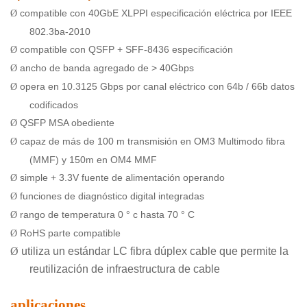
compatible con 40GbE XLPPI
especificación eléctrica por IEEE
Ø
802.3ba-2010
compatible con QSFP + SFF-8436
especificación
Ø
ancho de banda agregado de > 40Gbps
Ø
opera en 10.3125 Gbps por
canal eléctrico con 64b / 66b
datos
Ø
codificados
QSFP MSA obediente
Ø
capaz de más de 100 m transmisión
en OM3 Multimodo fibra
Ø
(MMF) y 150m
en OM4 MMF
simple + 3.3V fuente de alimentación
operando
Ø
funciones de diagnóstico digital integradas
Ø
rango de temperatura 0
c hasta 70
C
Ø
°
°
RoHS parte compatible
Ø
Ø
utiliza un estándar LC fibra dúplex
cable que permite la
reutilización de
infraestructura de cable
aplicaciones