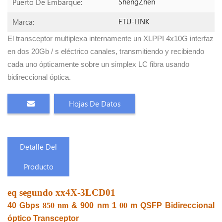
ShengZhen
Puerto De Embarque:
ETU-LINK
Marca:
El transceptor multiplexa internamente un XLPPI 4x10G interfaz
en dos 20Gb / s eléctrico
canales, transmitiendo y recibiendo
cada uno ópticamente sobre un simplex LC fibra usando
bidireccional
óptica.
Hojas De Datos
Detalle Del
Producto
eq
segundo
xx4X-3LCD01
40 Gbps
850 nm
& 900 nm 1
00
m QSFP Bidireccional
óptico Transceptor