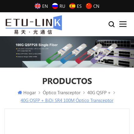
EN
RU
ES
CN
PRODUCTOS
Hogar
Óptico Transceptor
40G QSFP +
40G QSFP + BiDi SR4 100M Óptico Transceptor