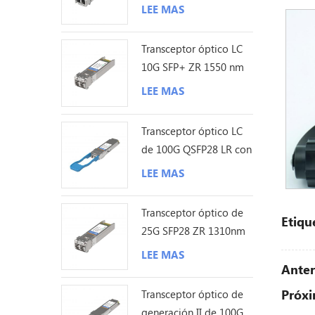
y 200 km
LEE MAS
Transceptor óptico LC
10G SFP+ ZR 1550 nm
120 km
LEE MAS
Transceptor óptico LC
de 100G QSFP28 LR con
sonda Lambda única de
LEE MAS
10KM
Transceptor óptico de
Etiqu
25G SFP28 ZR 1310nm
los 80KM LC
LEE MAS
Anter
Próxi
Transceptor óptico de
generación II de 100G