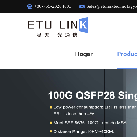
+86-755-23284603
Sales@etulinktechnology
Hogar
Produc