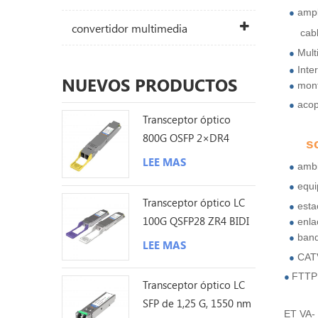
ampl
●
convertidor multimedia
cab
Mult
●
Inte
●
NUEVOS PRODUCTOS
mont
●
acop
●
Transceptor óptico
800G OSFP 2×DR4
s
1310nm 500M MPO12
LEE MAS
ambi
●
DDM
equi
●
Transceptor óptico LC
esta
●
100G QSFP28 ZR4 BIDI
enla
●
ban
80KM
●
LEE MAS
CAT
●
FTTP
●
Transceptor óptico LC
SFP de 1,25 G, 1550 nm
ET
VA- 