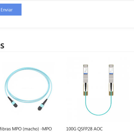
S
ho) -MPO
100G QSFP28 AOC
Transceptor ópt