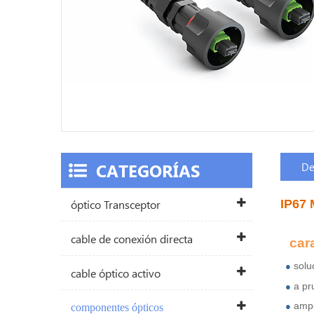
CATEGORÍAS
De
óptico Transceptor
IP67 
cable de conexión directa
car
solu
●
cable óptico activo
a pr
●
ampl
componentes ópticos
●