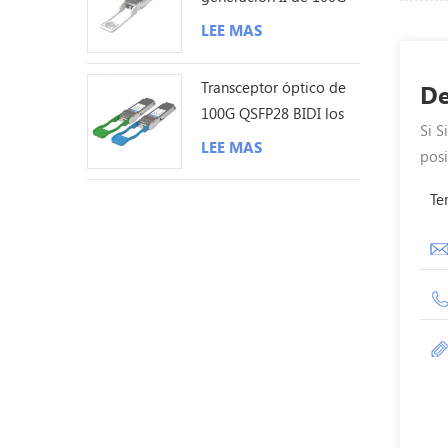
QSFP28 ZR4 80KM LC
LEE MAS
Transceptor óptico de
De
100G QSFP28 BIDI los
Si S
40KM LC
LEE MAS
posi
Te