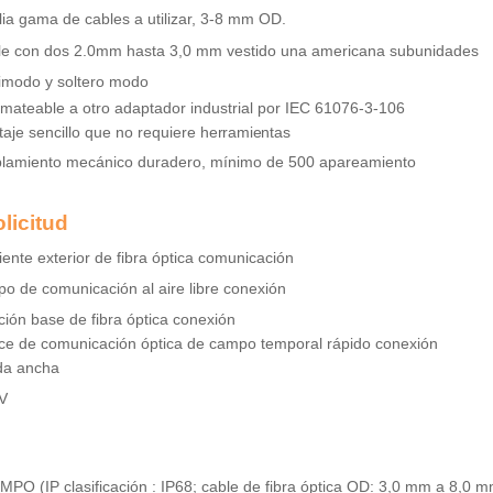
ia gama de cables a utilizar, 3-8 mm
OD.
le con dos 2.0mm hasta 3,0 mm vestido una americana
subunidades
imodo y soltero
modo
rmateable a otro adaptador industrial por IEC
61076-3-106
aje sencillo que no requiere
herramientas
lamiento mecánico duradero, mínimo de 500
apareamiento
olicitud
ente exterior de fibra óptica
comunicación
po de comunicación al aire libre
conexión
ción base de fibra óptica
conexión
ce de comunicación óptica de campo temporal rápido
conexión
da ancha
V
MPO (IP clasificación : IP68; cable de fibra óptica OD: 3,0 mm a
8,0 m