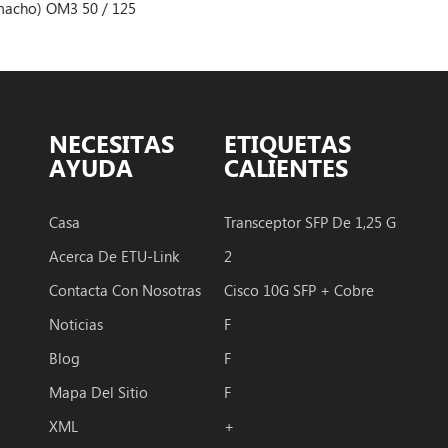
125
QSFP28 BIDI lo
e fibra
NECESITAS
ETIQUETAS
AYUDA
CALIENTES
Casa
Transceptor SFP De 1,25 G
Acerca De ETU-Link
2
Contacta Con Nosotras
Cisco 10G SFP + Cobre
Noticias
F
Blog
F
Mapa Del Sitio
F
XML
+