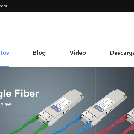
.com
tos
Blog
Vídeo
Descarg