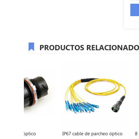
PRODUCTOS RELACIONADO
o
IP67 cable de parcheo óptico
8 fibras MPO (mac