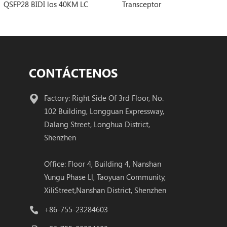
s 40KM LC
Transceptor
40KM Transc
CONTÁCTENOS
Factory: Right Side Of 3rd Floor, No.
102 Building, Longguan Expressway,
Dalang Street, Longhua District,
Shenzhen
Office: Floor 4, Building 4, Nanshan
Yungu Phase Ll, Taoyuan Community,
XiliStreet,Nanshan District, Shenzhen
+86-755-23284603