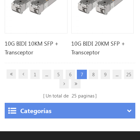
10G BIDI 10KM SFP +
10G BIDI 20KM SFP +
Transceptor
Transceptor
1
...
5
6
7
8
9
...
25
Un total de
25
paginas
Categorías