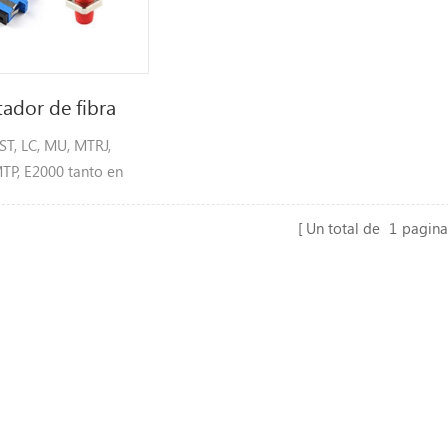
ador de fibra
 ST, LC, MU, MTRJ,
TP, E2000 tanto en
odo como
odo, simplex y dúplex
Un total de
1
pagina