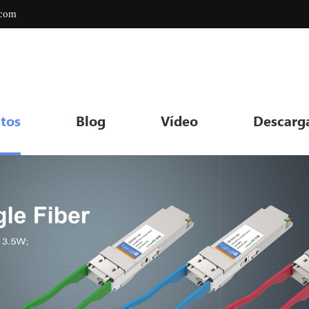
.com
tos
Blog
Vídeo
Descarg