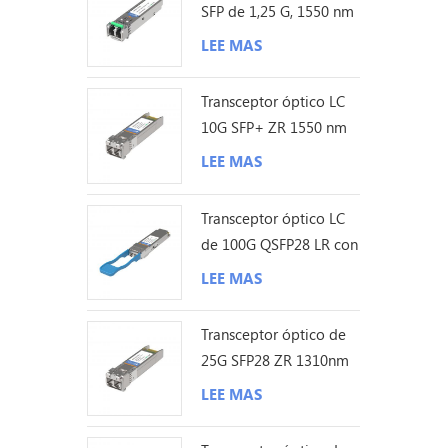
SFP de 1,25 G, 1550 nm
y 200 km
LEE MAS
Transceptor óptico LC
10G SFP+ ZR 1550 nm
120 km
LEE MAS
Transceptor óptico LC
de 100G QSFP28 LR con
sonda Lambda única de
LEE MAS
10KM
Transceptor óptico de
25G SFP28 ZR 1310nm
los 80KM LC
LEE MAS