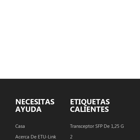
NECESITAS
ETIQUETAS
AYUDA
CALIENTES
Casa
Transceptor SFP De 1,25 G
Acerca De ETU-Link
2