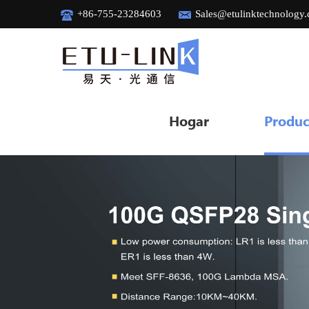
+86-755-23284603
Sales@etulinktechnology
Hogar
Produc