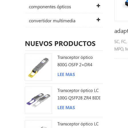
componentes ópticos
convertidor multimedia
adapt
SC, FC,
NUEVOS PRODUCTOS
MPO, M
monom
Transceptor óptico
multim
800G OSFP 2×DR4
1310nm 500M MPO12
LEE MAS
DDM
Transceptor óptico LC
100G QSFP28 ZR4 BIDI
80KM
LEE MAS
Transceptor óptico LC