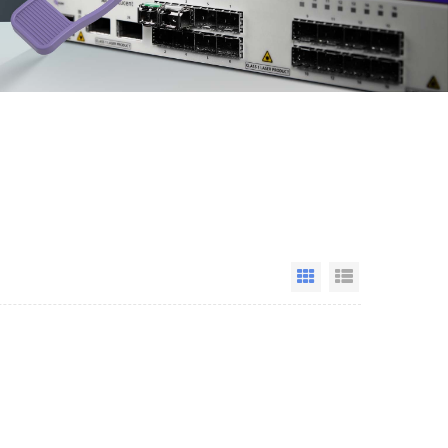
Grid View
List View