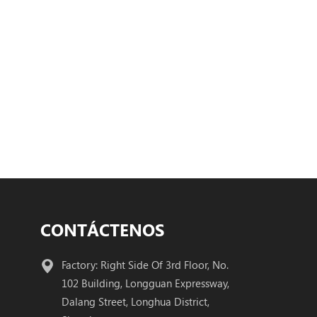
CONTÁCTENOS
Factory: Right Side Of 3rd Floor, No.
102 Building, Longguan Expressway,
Dalang Street, Longhua District,