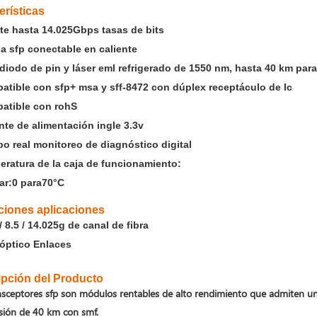
erísticas
e hasta 14.025
Gb
p
s
tasas de bits
a sfp conectable en caliente
iodo de pin y láser eml refrigerado de 1550 nm, hasta 40 km par
atible con sfp
+
msa y sff-8472 con
dúplex
receptáculo de lc
atible con roh
S
te de alimentación ingle 3.3v
o real
monitoreo de diagnóstico digital
ratura de la caja de funcionamiento:
ar:
0
para
70
°C
ciones aplicaciones
/ 8.5 / 14.025g de canal de fibra
óptico
Enlaces
pción del Producto
nsceptores sfp son módulos rentables de alto rendimiento que admiten un
sión de 40 km con smf.