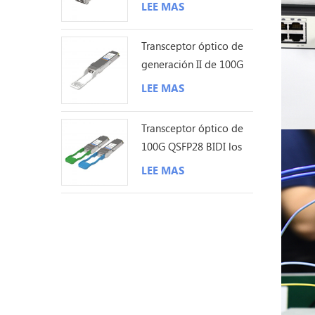
los 80KM LC
LEE MAS
Transceptor óptico de
generación II de 100G
QSFP28 ZR4 80KM LC
LEE MAS
Transceptor óptico de
100G QSFP28 BIDI los
40KM LC
LEE MAS