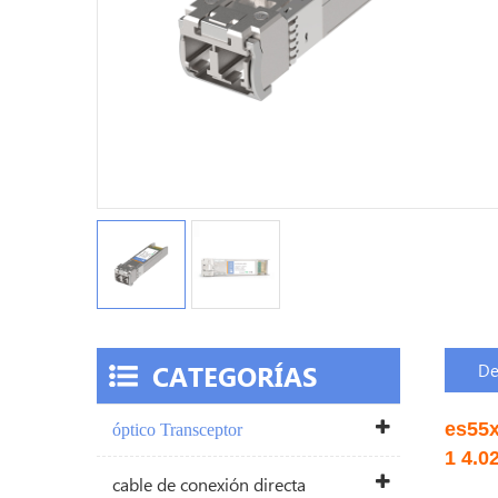
CATEGORÍAS
De
es55x
óptico Transceptor
1
4.02
cable de conexión directa