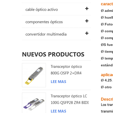
caract
cable óptico activo
admit
Ø
huell
Ø
componentes ópticos
Fotod
Ø
comp
Ø
convertidor multimedia
comp
Ø
S
fuen
Ø
tiemp
Ø
NUEVOS PRODUCTOS
tempe
Ø
estánd
Transceptor óptico
800G OSFP 2×DR4
aplica
1310nm 500M MPO12
4.25 
Ø
LEE MAS
DDM
otro 
Ø
Transceptor óptico LC
Descri
100G QSFP28 ZR4 BIDI
Los tra
80KM
LEE MAS
transmi