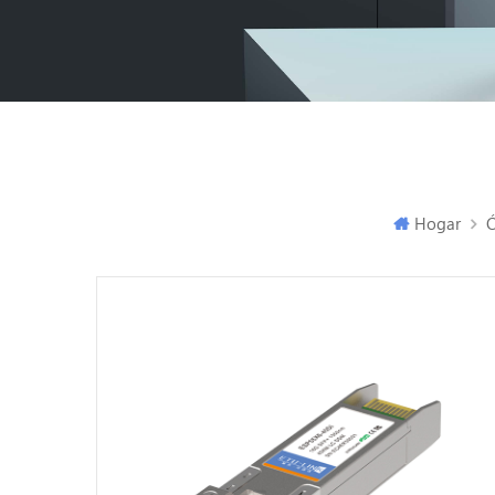
Hogar
Ó