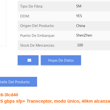
SM
Tipo De Fibra:
YES
DDM:
China
Origen Del Producto:
ShenZhen
Puerto De Embarque:
100
Stock De Mercancías:
Hojas De Datos
talle Del Producto
6-3lcd40
5 gbps sfp
+
Transceptor,
modo único, 40
km
alcanza