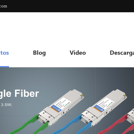
.com
tos
Blog
Vídeo
Descarg