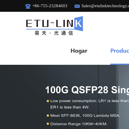
+86-755-23284603
Sales@etulinktechnology
Hogar
Produc