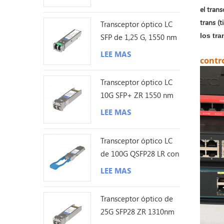
el tran
trans (t
Transceptor óptico LC
los tra
SFP de 1,25 G, 1550 nm
y 200 km
LEE MAS
contro
Transceptor óptico LC
10G SFP+ ZR 1550 nm
120 km
LEE MAS
Transceptor óptico LC
de 100G QSFP28 LR con
sonda Lambda única de
LEE MAS
10KM
Transceptor óptico de
25G SFP28 ZR 1310nm