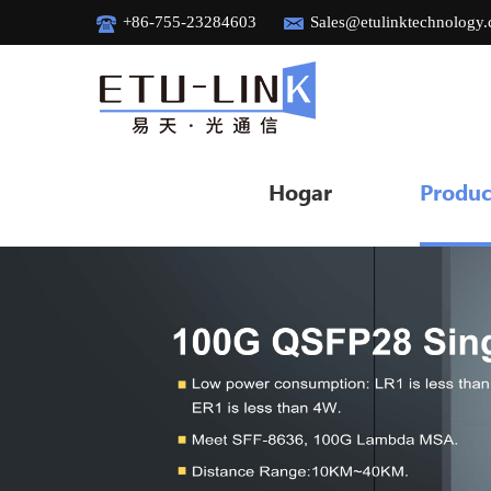
+86-755-23284603
Sales@etulinktechnology
Hogar
Produc