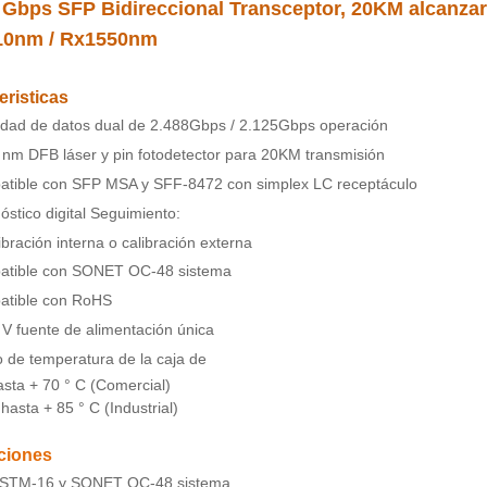
 Gbps SFP Bidireccional Transceptor, 20KM alcanzar
10nm / Rx1550nm
eristicas
idad de datos dual de 2.488Gbps / 2.125Gbps operación
nm DFB láser y pin fotodetector para 20KM transmisión
atible con SFP MSA y SFF-8472 con simplex LC receptáculo
óstico digital Seguimiento:
ibración interna o calibración externa
atible con SONET OC-48 sistema
atible con RoHS
 V fuente de alimentación única
 de temperatura de la caja de
asta + 70 ° C (Comercial)
hasta + 85 ° C (Industrial)
ciones
STM-16 y SONET OC-48 sistema