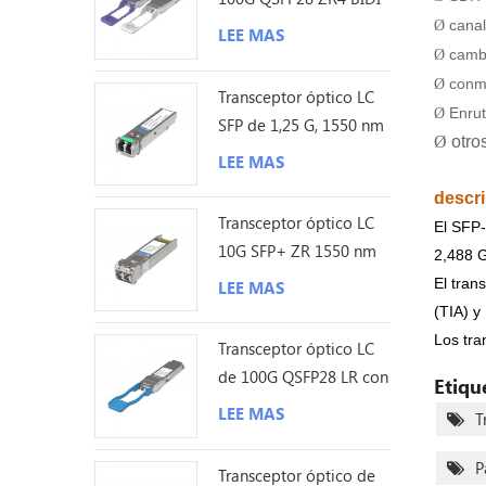
80KM
canal
Ø
LEE MAS
cambi
Ø
conm
Ø
Transceptor óptico LC
Enrut
Ø
SFP de 1,25 G, 1550 nm
Ø
otro
y 200 km
LEE MAS
descr
Transceptor óptico LC
El SFP-
10G SFP+ ZR 1550 nm
2,488 G
120 km
El tran
LEE MAS
(TIA) y
Los tra
Transceptor óptico LC
de 100G QSFP28 LR con
Etiqu
sonda Lambda única de
LEE MAS
T
10KM
P
Transceptor óptico de