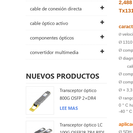
2,488
cable de conexión directa
Tx13
cable óptico activo
caract
veloc
Ø
componentes ópticos
1310 
Ø
comp
Ø
convertidor multimedia
diagn
Ø
cal
NUEVOS PRODUCTOS
comp
Ø
comp
Ø
Transceptor óptico
+ 3,3
Ø
800G OSFP 2×DR4
rango
Ø
1310nm 500M MPO12
0 ° C h
LEE MAS
-40 ° C 
DDM
aplica
Transceptor óptico LC
SDH 
100G QSFP28 ZR4 BIDI
Ø