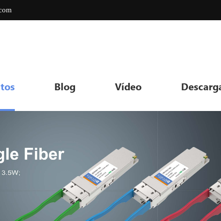
.com
tos
Blog
Vídeo
Descarg