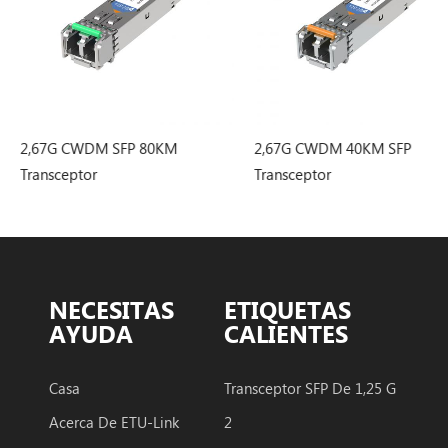
2,67G CWDM 2
Transceptor
80KM
2,67G CWDM 40KM SFP
Transceptor
NECESITAS
ETIQUETAS
AYUDA
CALIENTES
Casa
Transceptor SFP De 1,25 G
Acerca De ETU-Link
2