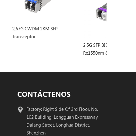
KM SFP
2,5G SFP BIDI Tx1490 /
2,5G SFP BID
Rx1550nm 80KM Transceptor
Rx1490nm 80
CONTÁCTENOS
Factory: Right Side Of 3rd Floor, No.
102 Building, Longguan Expressway,
Dalang Street, Longhua District,
Shenzhen