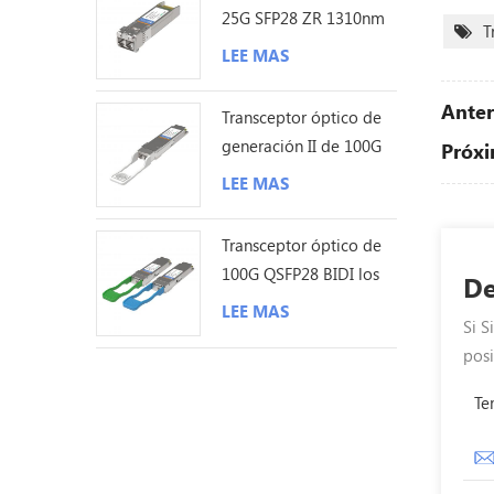
25G SFP28 ZR 1310nm
T
los 80KM LC
LEE MAS
Anter
Transceptor óptico de
generación II de 100G
Próxi
QSFP28 ZR4 80KM LC
LEE MAS
Transceptor óptico de
100G QSFP28 BIDI los
De
40KM LC
LEE MAS
Si S
posi
Te