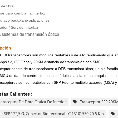
 de fibra
ar para cambiar la interfaz
utado backplane aplicaciones
ador / Servidor interfaz
s sistemas de transmisión óptica
ipción
BIDI transceptores son módulos rentables y de alto rendimiento que a
bps / 2,125 Gbps y 20KM distancia de transmisión con SMF.
sceptor consta de tres secciones: a DFB transmisor láser, un pin fotod
 MCU unidad de control. todos los módulos satisfacen los requisitos de 
nsceptores son compatibles con SFP Fuente múltiple acuerdo (MSA) 
etas Calientes :
ransceptor De Fibra Óptica De Interior
Transceptor SFP 20K
ar SFP 122,5 G, Conector Bidireccional LC 13101550 20 5 Km