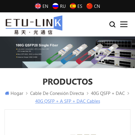
EN
RU
ES
CN
PRODUCTOS
Hogar
Cable De Conexión Directa
40G QSFP + DAC
40G QSFP + A SFP + DAC Cables