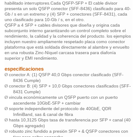
habilitado interruptores.Cada
QSFP-SFP + El cable divisor
presenta un solo QSFP conector (SFF-8436) clasificado para 40-
Gb / s en un extremo y (4) SFP + conectores (SFF-8431), cada
uno clasificado para 10-Gb / s, en el otro.
QSFP a 4 SFP + cables divisores que diseña y origina cada
subconjunto interno garantizando un control completo sobre el
rendimiento, la calidad y la coherencia del producto. los ejemplos
incluyen nuestro ampliamente respetado placa como conector
plataforma que está soldada directamente al alambre y envuelto
en una robusta Zinc-Níquel carcasa trasera para diafonía
superior y EMI rendimiento.
especificaciones
conector A: (1) QSFP 40,0 Gbps conector clasificado (SFF-
Ø
8436 Cumple)
conector B: (4) SFP + 10,0 Gbps conectores clasificados (SFF-
Ø
8431 Cumple)
vincula económicamente un QSFP puerto con un puerto
Ø
ascendente 10GbE-SFP + cambiar
soporte independiente del protocolo de 40GbE, QDR
Ø
InfiniBand, sas & canal de fibra
hasta 10,3125 Gbps tasa de transferencia por SFP + canal (40
Ø
Gbps agregado)
robusto zinc fundido a presión SFP + & QSFP conectores con
Ø