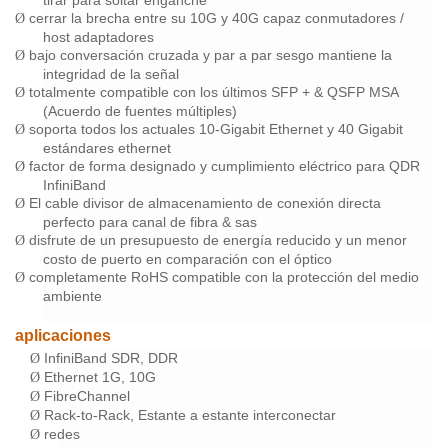
tirar para soltar enganche
cerrar la brecha entre su 10G y 40G capaz conmutadores /
Ø
host adaptadores
bajo conversación cruzada y par a par sesgo mantiene la
Ø
integridad de la señal
totalmente compatible con los últimos SFP + & QSFP MSA
Ø
(Acuerdo de fuentes múltiples)
soporta todos los actuales 10-Gigabit Ethernet y 40 Gigabit
Ø
estándares ethernet
factor de forma designado y cumplimiento eléctrico para QDR
Ø
InfiniBand
El cable divisor de almacenamiento de conexión directa
Ø
perfecto para canal de fibra & sas
disfrute de un presupuesto de energía reducido y un menor
Ø
costo de puerto en comparación con el óptico
completamente RoHS compatible con la protección del medio
Ø
ambiente
aplicaciones
InfiniBand SDR, DDR
Ø
Ethernet 1G, 10G
Ø
FibreChannel
Ø
Rack-to-Rack, Estante a estante interconectar
Ø
redes
Ø