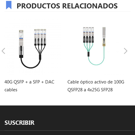
PRODUCTOS RELACIONADOS
40G QSFP + a SFP + DAC
Cable óptico activo de 100G
2
cables
QSFP28 a 4x25G SFP28
Tr
SUSCRIBIR