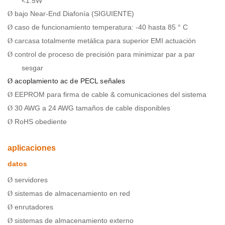
<1.5W
bajo Near-End Diafonía (SIGUIENTE)
Ø
caso de funcionamiento temperatura: -40 hasta 85 ° C
Ø
carcasa totalmente metálica para superior EMI actuación
Ø
control de proceso de precisión para minimizar par a par
Ø
sesgar
acoplamiento ac de PECL señales
Ø
EEPROM para firma de cable & comunicaciones del sistema
Ø
30 AWG a 24 AWG tamaños de cable disponibles
Ø
RoHS obediente
Ø
aplicaciones
datos
servidores
Ø
sistemas de almacenamiento en red
Ø
enrutadores
Ø
sistemas de almacenamiento externo
Ø