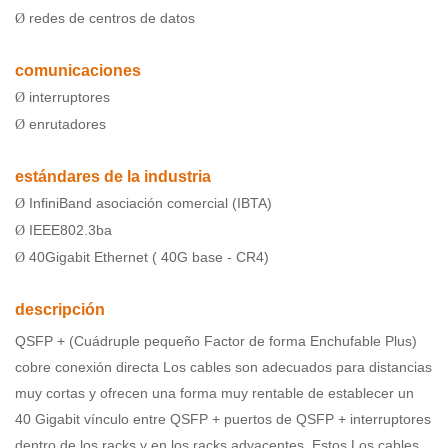
redes de centros de datos
Ø
comunicaciones
interruptores
Ø
enrutadores
Ø
estándares de la industria
InfiniBand asociación comercial (IBTA)
Ø
IEEE802.3ba
Ø
40Gigabit Ethernet ( 40G base - CR4)
Ø
descripción
QSFP + (Cuádruple pequeño Factor de forma Enchufable Plus)
cobre conexión directa Los cables son adecuados para distancias
muy cortas y ofrecen una forma muy rentable de establecer un
40 Gigabit vínculo entre QSFP + puertos de QSFP + interruptores
dentro de los racks y en los racks adyacentes. Estos Los cables