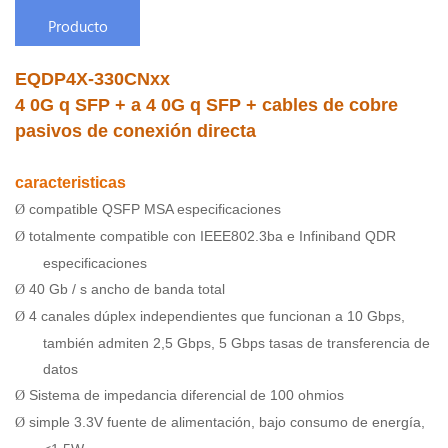
Producto
EQDP4X-330CNxx
4
0G
q
SFP + a
4
0G
q
SFP + cables de cobre
pasivos de conexión directa
caracteristicas
compatible QSFP MSA especificaciones
Ø
totalmente compatible con IEEE802.3ba e Infiniband QDR
Ø
especificaciones
40 Gb / s ancho de banda total
Ø
4 canales dúplex independientes que funcionan a 10 Gbps,
Ø
también admiten 2,5 Gbps, 5 Gbps tasas de transferencia de
datos
Sistema de impedancia diferencial de 100 ohmios
Ø
simple 3.3V fuente de alimentación, bajo consumo de energía,
Ø