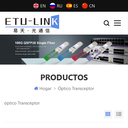
EN
RU
ES
CN
PRODUCTOS
Hogar
Óptico Transceptor
óptico Transceptor
Grid Vi
Li