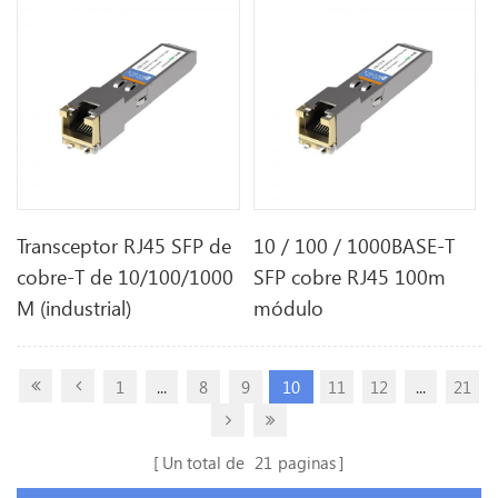
Transceptor RJ45 SFP de
10 / 100 / 1000BASE-T
cobre-T de 10/100/1000
SFP cobre RJ45 100m
M (industrial)
módulo
1
...
8
9
10
11
12
...
21
Un total de
21
paginas