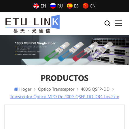
EN
RU
ES
CN
PRODUCTOS
Hogar
Óptico Transceptor
400G QSFP-DD
Transceptor Óptico MPO De 400G QSFP-DD DR4 Los 2km