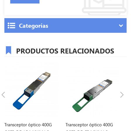
Categorías
PRODUCTOS RELACIONADOS
Transceptor óptico 400G
Transceptor óptico 400G
Tr