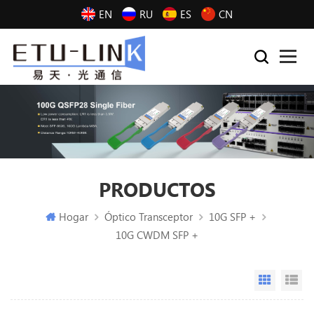
EN
RU
ES
CN
PRODUCTOS
Hogar
Óptico Transceptor
10G SFP +
10G CWDM SFP +
Grid Vi
Li