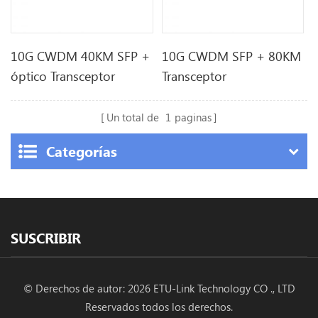
10G CWDM 40KM SFP +
10G CWDM SFP + 80KM
óptico Transceptor
Transceptor
Un total de
1
paginas
Categorías
SUSCRIBIR
© Derechos de autor: 2026 ETU-Link Technology CO ., LTD
Reservados todos los derechos.